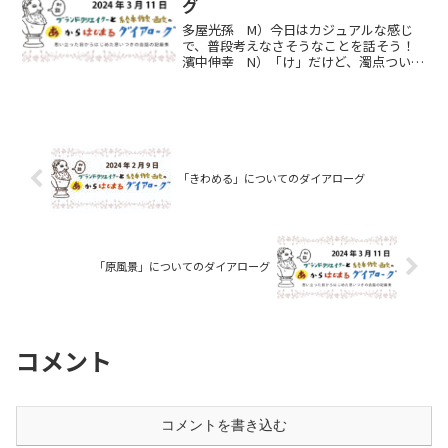
グ
多屋光孫 M）今日はカジュアルな感じ
で、普段考えなさそうなことを話そう！
濱中伸幸 N）「け」だけど、濁点ついた
「げ」でもいいよね！ 「ゲリラ戦」と
かM）ケモノ、ケダモノ、けしきN）あっ
「景色」でSiriが反応して「景色」の解説
しだした（笑）...
「きわめる」についてのダイアローグ
「原風景」についてのダイアローグ
コメント
コメントを書き込む