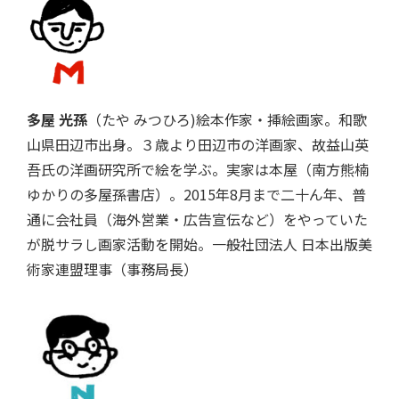
多屋 光孫
（たや みつひろ)絵本作家・挿絵画家。和歌
山県田辺市出身。３歳より田辺市の洋画家、故益山英
吾氏の洋画研究所で絵を学ぶ。実家は本屋（南方熊楠
ゆかりの多屋孫書店）。2015年8月まで二十ん年、普
通に会社員（海外営業・広告宣伝など）をやっていた
が脱サラし画家活動を開始。一般社団法人 日本出版美
術家連盟理事（事務局長）