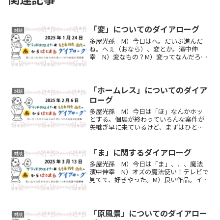
「変」についてのダイアローグ
対談
多屋光孫 M）今日はへ。だいぶ進んだ
ね。へぇ（おなら）、変とか。濱中伸
幸 N）変なもの？M）変ってなんだろ
う。それを探っている気がする。人をあ
っと言わせてやろう。びっくりさせてや
ろう。ひっくり返すとか、、、変だけど
かっこいい。変プラス綺麗と...
「ホームレス」についてのダイア
対談
ローグ
多屋光孫 M）今日は「ほ」なんかホッ
とする。個展が終わっていろんな案件が
矢継ぎ早に来ているけど、まずはひと段
落って感じ。濱中伸幸 N）お疲れ様でし
た。たくさんの人が来場してくれてよか
ったね。M）よかった。でもホッとする
「ま」に関するダイアローグ
対談
のも束の間、色々やらな...
多屋光孫 M）今日は「ま」、、、魔法
濱中伸幸 N）オズの魔法使い！テレビで
見てて、好きやった。M）良い作品。イン
パクトあったね。N）テレビ画面のなんと
も言えないモヤがかかった感じが独特だ
った。M）そうそうテレビ番組だった。
造形も良かった。N...
「原風景」についてのダイアロー
対談