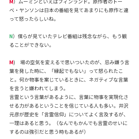
M
）ムーミンといえばフィンランド。原作者のトー
べ・ヤンソンは日本の番組を見てあまりにも原作と違
って怒ったらしいね。
N
）僕らが見ていたテレビ番組は残念ながら、もう観
ることができない。
M
) 場の空気を変えるで思いついたのが、忌み嫌う言
葉を発した時に、「縁起でもない」って怒られたこ
と。何か物事を案じているときに、ネガティブな言葉
を言うと嫌われてしまう。
言霊という言葉があるように、言葉に物事を実現化さ
せる力があるということを信じている人も多い。井沢
元彦が歴史を「言霊信仰」についてよく言及するが、
一理はあると思う。（なんでもかんでも言霊のせいに
するのは強引だと思う時もあるが）