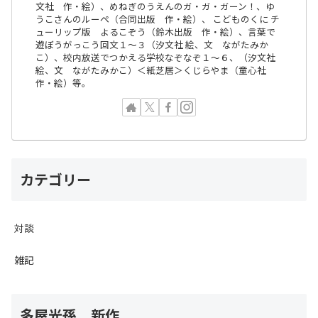
文社 作・絵）、めねぎのうえんのガ・ガ・ガーン！、ゆ
うこさんのルーペ（合同出版 作・絵）、 こどものくに チ
ューリップ版 よるこぞう（鈴木出版 作・絵）、言葉で
遊ぼうがっこう回文１〜３（汐文社 絵、文 ながたみか
こ）、校内放送でつかえる学校なぞなぞ１〜６、（汐文社
絵、文 ながたみかこ）＜紙芝居＞くじらやま（童心社
作・絵）等。
カテゴリー
対談
雑記
多屋光孫 新作