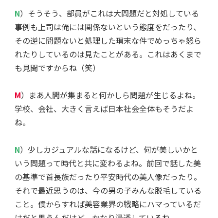
N
）そうそう、部員がこれは大問題だと対処している
事例も上司は俺には関係ないという態度をだったり、
その逆に問題ないと処理した瑣末な件でめっちゃ怒ら
れたりしているのは見たことがある。これはあくまで
も見聞ですからね（笑）
M
）まあ人間が集まると何かしら問題が生じるよね。
学校、会社、大きく言えば日本社会全体もそうだよ
ね。
N
）少しカジュアルな話になるけど、何が美しいかと
いう問題って時代と共に変わるよね。前回で話した美
の基準で首長族だったり平安時代の美人像だったり。
それで最近思うのは、今の男の子みんな脱毛している
こと。僕からすれば美容業界の戦略にハマっているだ
けだと思うんだけど、かなり浸透しているね。