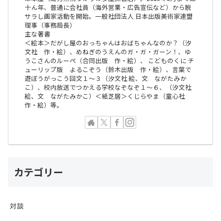
十ん年、普通に会社員（海外営業・広告宣伝など）から脱
サラし画家活動を開始。一般社団法人 日本出版美術家連盟
理事（事務局長）
主な著書
＜絵本＞だがし屋のおっちゃんはおばちゃんなのか？（汐
文社 作・絵）、めねぎのうえんのガ・ガ・ガーン！、ゆ
うこさんのルーペ（合同出版 作・絵）、 こどものくに チ
ューリップ版 よるこぞう（鈴木出版 作・絵）、言葉で
遊ぼうがっこう回文１〜３（汐文社 絵、文 ながたみか
こ）、校内放送でつかえる学校なぞなぞ１〜６、（汐文社
絵、文 ながたみかこ）＜紙芝居＞くじらやま（童心社
作・絵）等。
カテゴリー
対談