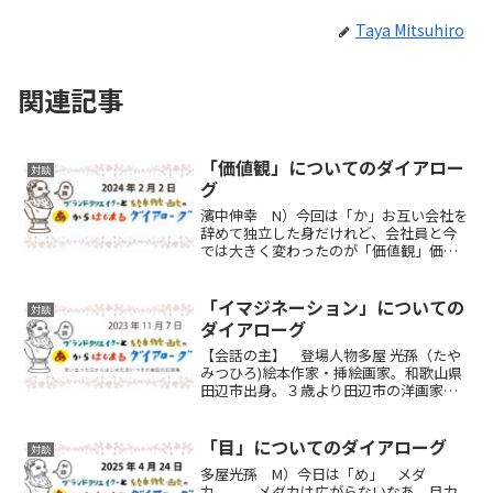
Taya Mitsuhiro
関連記事
「価値観」についてのダイアロー
対談
グ
濱中伸幸 N）今回は「か」お互い会社を
辞めて独立した身だけれど、会社員と今
では大きく変わったのが「価値観」価値
観について思うこと話したら色々出てく
るんじゃない。多屋光孫 M）そうだ
ね。会社にいた時の自分と今は全く違う
「イマジネーション」についての
対談
環境で仕事をしているけれ...
ダイアローグ
【会話の主】 登場人物多屋 光孫（たや
みつひろ)絵本作家・挿絵画家。和歌山県
田辺市出身。３歳より田辺市の洋画家、
故益山英吾氏の洋画研究所で絵を学ぶ。
実家は本屋（南方熊楠ゆかりの多屋孫書
店）。2015年8月まで二十ん年、普通に会
「目」についてのダイアローグ
対談
社員（海外営...
多屋光孫 M）今日は「め」 メダ
カ、、、メダカは広がらないなあ。目力