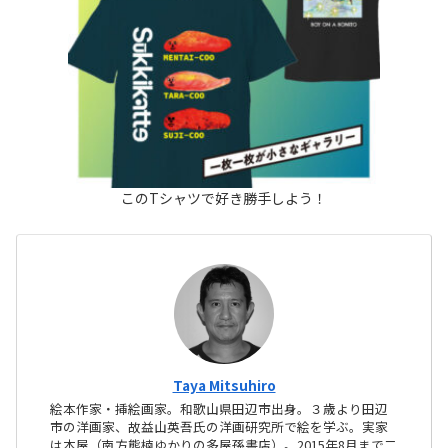
このTシャツで好き勝手しよう！
Taya Mitsuhiro
絵本作家・挿絵画家。和歌山県田辺市出身。３歳より田辺
市の洋画家、故益山英吾氏の洋画研究所で絵を学ぶ。実家
は本屋（南方熊楠ゆかりの多屋孫書店）。2015年8月まで二