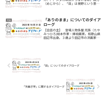
（めじから）、「目」は視野という意味
ではハッピーアイのアイだよね。濱中伸
幸 N）目利き。M）目利き。センスのあ
る無しっていうテーマも面白いね。N）目
利きができるには、知識と...
「ありのまま」についてのダイア
対談
ローグ
【会話の主】 登場人物多屋 光孫（たや
みつひろ)絵本作家・挿絵画家。和歌山県
田辺市出身。３歳より田辺市の洋画家、
故益山英吾氏の洋画研究所で絵を学ぶ。
実家は本屋（南方熊楠ゆかりの多屋孫書
店）。2015年8月まで二十ん年、普通に会
社員（海外営...
「目」についてのダイアローグ
「矢継ぎ早」に関するダイアローグ