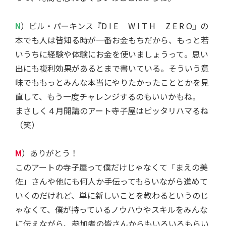
N
）ビル・パーキンス『D I E W I T H Z E R O』の
本でも人は皆知る時が一番お金もちだから、もっと若
いうちに経験や体験にお金を使いましょうって。思い
出にも複利効果があるとまで書いている。そういう意
味でももっとみんな本当にやりたかったこととかを見
直して、もう一度チャレンジするのもいいかもね。
まさしく４月開講のアート寺子屋はピッタリハマるね
（笑）
M
）ありがとう！
このアートの寺子屋って僕だけじゃなくて「まえの美
佐」さんや他にも何人か手伝ってもらいながら進めて
いくのだけれど、単に新しいことを教わるというのじ
ゃなくて、僕が持っているノウハウやスキルをみんな
に伝えながら、参加者の皆さんからもいろいろもらい