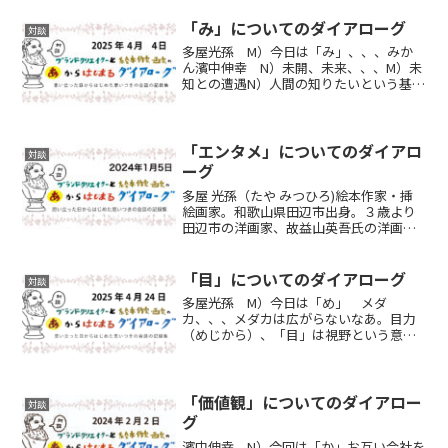
「み」についてのダイアローグ
対談
多屋光孫 M）今日は「み」、、、みか
ん濱中伸幸 N）未開、未来、、、M）未
知との遭遇N）人間の知りたいという基本
的な欲求ってあるよね。でも日本の教育
って先生が教科書通りに知識を教えるっ
てことに偏りすぎているように思う。生
徒が興味があるかどう...
「エンタメ」についてのダイアロ
対談
ーグ
多屋 光孫（たや みつひろ)絵本作家・挿
絵画家。和歌山県田辺市出身。３歳より
田辺市の洋画家、故益山英吾氏の洋画研
究所で絵を学ぶ。実家は本屋（南方熊楠
ゆかりの多屋孫書店）。2015年8月まで二
十ん年、普通に会社員（海外営業・広告
「目」についてのダイアローグ
対談
宣伝など）をや...
多屋光孫 M）今日は「め」 メダ
カ、、、メダカは広がらないなあ。目力
（めじから）、「目」は視野という意味
ではハッピーアイのアイだよね。濱中伸
幸 N）目利き。M）目利き。センスのあ
る無しっていうテーマも面白いね。N）目
利きができるには、知識と...
「価値観」についてのダイアロー
対談
グ
濱中伸幸 N）今回は「か」お互い会社を