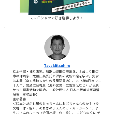
このTシャツで好き勝手しよう！
Taya Mitsuhiro
絵本作家・挿絵画家。和歌山県田辺市出身。３歳より田辺
市の洋画家、故益山英吾氏の洋画研究所で絵を学ぶ。実家
は本屋（南方熊楠ゆかりの多屋孫書店）。2015年8月まで二
十ん年、普通に会社員（海外営業・広告宣伝など）から脱
サラし画家活動を開始。一般社団法人 日本出版美術家連盟
理事（事務局長）
主な著書
＜絵本＞だがし屋のおっちゃんはおばちゃんなのか？（汐
文社 作・絵）、めねぎのうえんのガ・ガ・ガーン！、ゆ
うこさんのルーペ（合同出版 作・絵）、 こどものくに チ