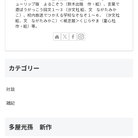
ューリップ版 よるこぞう（鈴木出版 作・絵）、言葉で
遊ぼうがっこう回文１〜３（汐文社 絵、文 ながたみか
こ）、校内放送でつかえる学校なぞなぞ１〜６、（汐文社
絵、文 ながたみかこ）＜紙芝居＞くじらやま（童心社
作・絵）等。
カテゴリー
対談
雑記
多屋光孫 新作