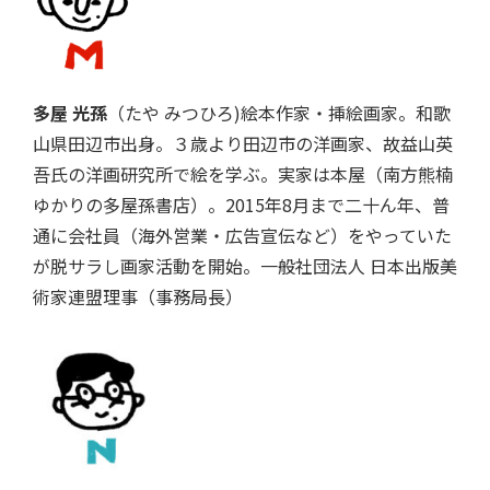
多屋 光孫
（たや みつひろ)絵本作家・挿絵画家。和歌
山県田辺市出身。３歳より田辺市の洋画家、故益山英
吾氏の洋画研究所で絵を学ぶ。実家は本屋（南方熊楠
ゆかりの多屋孫書店）。2015年8月まで二十ん年、普
通に会社員（海外営業・広告宣伝など）をやっていた
が脱サラし画家活動を開始。一般社団法人 日本出版美
術家連盟理事（事務局長）